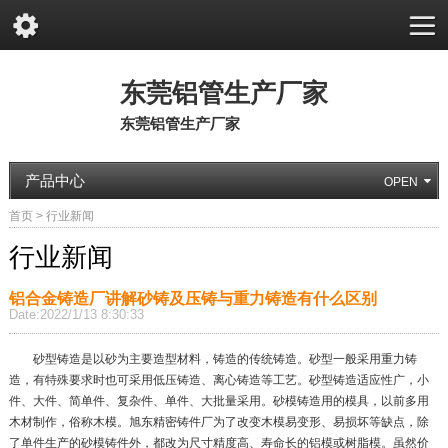
东莞铝管生产厂家
东莞铝管生产厂家
产品中心
首页
>
行业新闻
行业新闻
铝合金铸造厂讲解砂铸及压铸与重力铸造有什么区别
Date:2022/1/13 8:30:33
砂型铸造是以砂为主要造型材料，铸造的传统铸造。砂型一般采用重力铸
造，有特殊要求时也可采用低压铸造、离心铸造等工艺。砂型铸造适应性广，小
件、大件、简单件、复杂件、单件、大批量采用。砂模铸造用的模具，以前多用
木材制作，俗称木模。旭东精密铸件厂为了改变木模易变形、易损坏等缺点，除
了单件生产的砂模铸件外，都改为尺寸精度高、寿命长的铝模或树脂模。虽然价